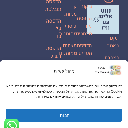
הדפסה
ביקור
קי
מובלטת
נווט
ממותג
אלינו
הדפסת
הדפסה
עם
נייר
כוסות
וויז
על
מכתבים
ממותגות
בד
תקנון
הדפסת
מצתים
האתר
הדפסת
תפריטים
ממותגים
רשת
הצהרת
לרכבים
מידע
צמיד
נגישות
ניהול עוגיות
משתנה
נייר
שלטי
שמירת
ממותג
PVC
הדפסת
עוגיות
כדי לספק את חוויות המשתמש הטובות ביותר, אנו משתמשים בטכנולוגיות כמו קובצי
קלפים
קעקועי
Cookie כדי לאחסן ו/או לגשת למידע על המכשיר. טכנולוגיות אלו מאפשרות לנו
מדיניות
לעבד נתונים כגון התנהגות גלישה או מזהים ייחודיים באתר זה.
נייר
עיצוב
פרטיות
גרפי
הבנתי