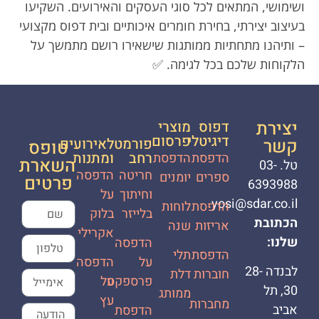
ושימושי, המתאים לכל סוגי העסקים והאירועים. השקיעו
בעיצוב יצירתי, בחירת חומרים איכותיים ובית דפוס מקצועי
– ותיהנו מתחתיות ממותגות שישאירו רושם מתמשך על
הלקוחות שלכם בכל לגימה. ✅
יצירת
דפוס
מוצרי
דיגיטלי
פרסום
קשר
פורמט
לאירועים
טופס
רחב
ומתנות
הדפסת
הדפסת
השארת
טל. 03-
חריטה
הדפסה
ספרים
יומנים
פרטים
6393988
וחיתוך
על
yosi@sdar.co.il
הדפסת
לוחות
בלייזר
בלוק
הכתובת
אריזות
שנה
אקרילי
שלנו:
הדפסה
הדפסת
תלי
על
הדפסה
לבנדה 28-
חוברות
דלת
פרספקס
על
30, תל
ממותג
עץ
מחברות
אביב
הדפסת