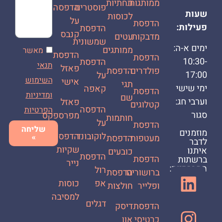
ממותגות
תחתיות
פוסטרים
הדפסה
שעות
לכוסות
על
הדפסת
פעילות:
הדפסת
קנבס
מדבקות
עטים
שמשונית
ימים א-ה:
ממותגים
מאשר
הדפסת
הדפסת
10:30-
הדפסת
תנאי
פאזל
פולדרים
הדפסת
17:00
על
השימוש
אישי
תגי
ימי שישי
קאפה
הדפסת
ומדיניות
שם
וערבי חג:
פאזל
קטלוגים
הדפסה
הפרטיות
סגור
מפרספקס
חותמות
על
הדפסת
שליחה
מוזמנים
לוקובונד
הדפסת
»
מעטפות
הדפסת
לדבר
שקיות
איתנו
כובעים
הדפסת
הדפסת
ברשתות
נייר
החברתיות:
רול
ברושורים
הדפסת
אפ
כוסות
ופלייר
חולצות
למסיבה
דגלים
הדפסת
דיסק
כרטיסי
און