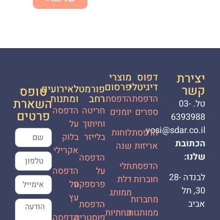
יצירת
דפוס
מוצרי
דיגיטלי
פרסום
קשר
פורמט
לאירועים
טופס
רחב
ומתנות
הדפסת
הדפסת
השארת
טל. 03-
חריטה
הדפסה
ספרים
יומנים
פרטים
6393988
וחיתוך
על
yosi@sdar.co.il
הדפסת
לוחות
בלייזר
בלוק
הכתובת
אריזות
שנה
אקרילי
שלנו:
הדפסה
הדפסת
תלי
על
הדפסה
לבנדה 28-
חוברות
דלת
פרספקס
על
30, תל
ממותג
עץ
מחברות
אביב
הדפסת
ממותגות
תחתיות
פוסטרים
הדפסה