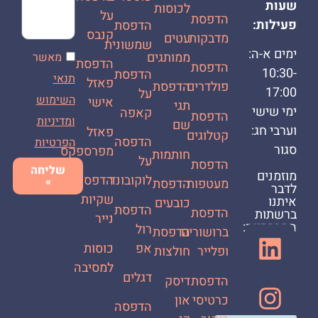
שעות
לכוסות
על
הדפסת
פעילות:
הדפסת
קנבס
מדבקות
עטים
שמשונית
ימים א-ה:
ממותגים
מאשר
הדפסת
הדפסת
10:30-
הדפסת
תנאי
פאזל
פולדרים
הדפסת
17:00
על
השימוש
אישי
תגי
ימי שישי
קאפה
הדפסת
ומדיניות
שם
וערבי חג:
פאזל
קטלוגים
הדפסה
הפרטיות
סגור
מפרספקס
חותמות
על
הדפסת
שליחה
מוזמנים
לוקובונד
הדפסת
»
מעטפות
הדפסת
לדבר
שקיות
איתנו
כובעים
הדפסת
הדפסת
ברשתות
נייר
החברתיות:
רול
ברושורים
הדפסת
אפ
כוסות
ופלייר
חולצות
למסיבה
דגלים
הדפסת
דיסק
כרטיסי
און
הדפסה