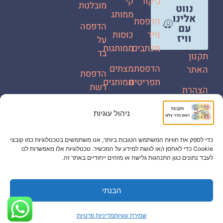
ביקור
קי
מובלטת
נווט
ממותג
אלינו
הדפסת
הדפסה
עם
נייר
כוסות
וויז
על
מכתבים
ממותגות
בד
תקנון
הדפסת
מצתים
האתר
הדפסת
תפריטים
ממותגים
רשת
הצהרת
לרכבים
מידע
צמיד
נגישות
ניהול עוגיות
משתנה
נייר
שלטי
שמירת
ממותג
PVC
הדפסת
עוגיות
כדי לספק את חוויות המשתמש הטובות ביותר, אנו משתמשים בטכנולוגיות כמו קובצי
קלפים
קעקועי
Cookie כדי לאחסן ו/או לגשת למידע על המכשיר. טכנולוגיות אלו מאפשרות לנו
מדיניות
לעבד נתונים כגון התנהגות גלישה או מזהים ייחודיים באתר זה.
נייר
עיצוב
פרטיות
גרפי
הבנתי
שמירת עוגיות
מדיניות פרטיות